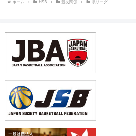
ホーム
HSB
競技関係
県リーグ